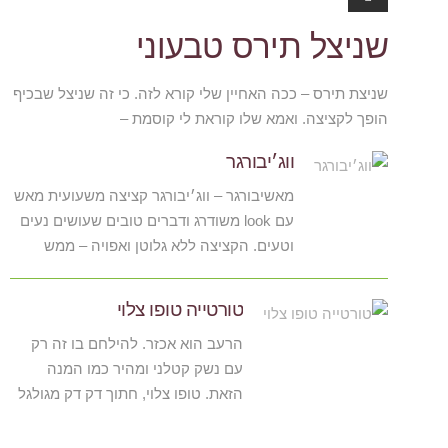
ג'אנק גוד
שניצל תירס טבעוני
שניצת תירס – ככה האחיין שלי קורא לזה. כי זה שניצל שבכיף
הופך לקציצה. ואמא שלו קוראת לי קוסמת –
ווג׳יבורגר
מאשיבורגר – ווג׳יבורגר קציצה משעועית מאש
עם look משודרג ודברים טובים שעושים נעים
וטעים. הקציצה ללא גלוטן ואפויה – ממש
טורטייה טופו צלוי
הרעב הוא אכזר. להילחם בו זה רק
עם נשק קטלני ומהיר כמו המנה
הזאת. טופו צלוי, חתוך דק דק מגולגל