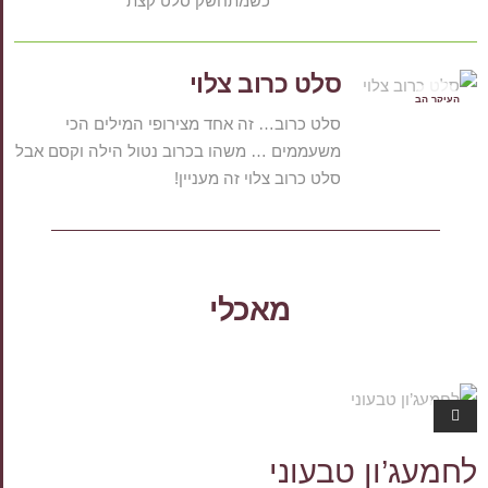
כשמתחשק סלט קצת
סלט כרוב צלוי
העיקר הב
ריאות
סלט כרוב… זה אחד מצירופי המילים הכי
משעממים … משהו בכרוב נטול הילה וקסם אבל
סלט כרוב צלוי זה מעניין!
מאכלי
מאכלי עדו
ת.קום
לחמעג’ון טבעוני