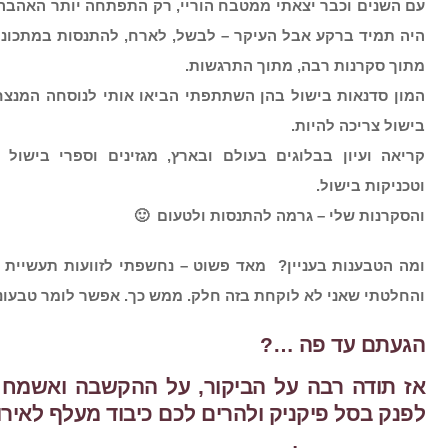
עם השנים וכבר יצאתי ממטבח הוריי, רק התפתחה יותר האהבה
היה תמיד ברקע אבל העיקר – לבשל, לארח, להתנסות במתכוני
מתוך סקרנות רבה, מתוך התרגשות.
המון סדנאות בישול בהן השתתפתי הביאו אותי לנוסחה המנצח
בישול צריכה להיות.
קריאה ועיון בבלוגים בעולם ובארץ, מגזינים וספרי בישול 
וטכניקות בישול.
והסקרנות שלי – גרמה להתנסות ולטעום 🙂
ומה הטבענות בעניין? מאד פשוט – נחשפתי לזוועות תעשיית
והחלטתי שאני לא לוקחת בזה חלק. ממש כך. אפשר לומר טבעונו
הגעתם עד פה …?
אז תודה רבה על הביקור, על ההקשבה ואשמח 
לפנק בסל פיקניק ולהרים לכם כיבוד מעלף לאירו