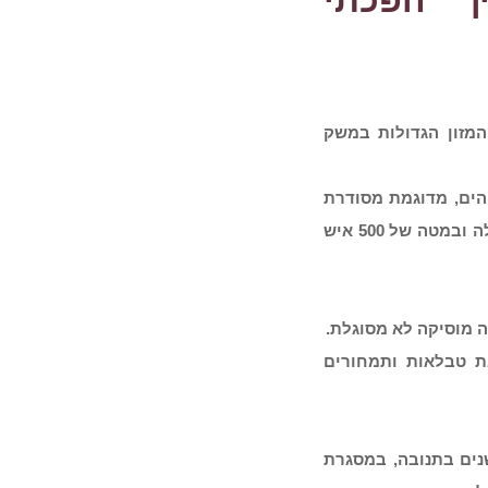
ך הפכתי
מזון הגדולות במשק
והים, מדוגמת מסודרת
לגמרי, יושבת מול מסך גרפיקאים ענק. ואני היחידה בחברה כולה ובמטה של 500 איש
 מוסיקה לא מסוגלת.
גת טבלאות ותמחורים
שנים בתנובה, במסגרת