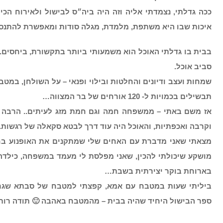
ככה גדלתי, נצמדתי אליה וזה היה ביה״ס לבישול ולאירוח הכי ט
איכות שבו היא משתפת, מלמדת, מגלה סודות ומאפשרת להתנסו
בבית בו גדלתי האוכל הוא משמעותי ביותר בתקשורת, ביחסים.
סביב אוכל.
שמחות ועצב ודיונים והחלטות ובילוי ופנאי – על השולחן, במטב
תבשילים בכמויות ל- 120 אורחים של בר המצווה…
אז משם באתי – ממשפחה חמה וגם חמת מזג לעיתים.. הרבה ח
וקרבה ואכפתיות, והאוכל היה עוד דרך לבטא סקאלה של רגשות.
מצאתי שאני מדברת עם האחים שלי שמתקנים את האופנוע בחצ
בארוחת בוקר יצירתית בשבת…
ביליתי שעות במטבח עם אמא, קפצתי למטבח של סבתא שגרה
ספר הבישול היחיד שהיה בבית – מהמטבח באהבה 🙂 תודה רות 