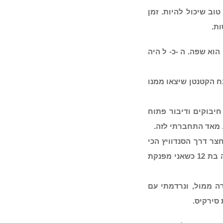
וב שיכול להיות. זמן
ת.
 הוא שפה.
ה -כ- ל היה
ח הקטנטן שיצאו ממנו
יבוקים ודיבור פתוח
מאד התחברתי לזה.
ר דרך הסנדוויץ הכי
מושקע שיכולתי להכין, שאני מפלסת לי מעמד במשפחה, כילדה בת 12 כשאני מפנקת
 ממול, ונרדמתי עם
סירקיס.