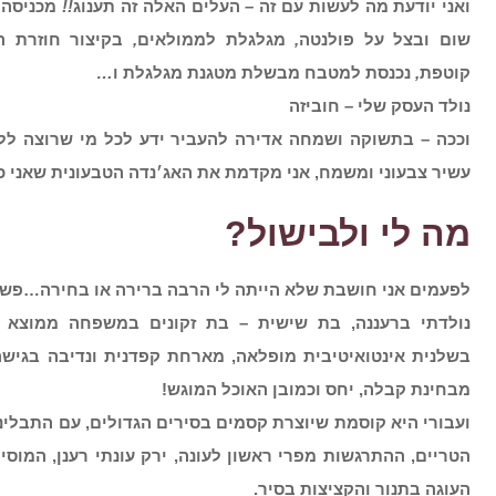
ואני יודעת מה לעשות עם זה
–
העלים האלה זה תענוג
!!
מכניסה 
שום ובצל על פולנטה
,
מגלגלת לממולאים
,
בקיצור חוזרת 
קוטפת
,
נכנסת למטבח מבשלת מטגנת מגלגלת ו
…
נולד העסק שלי
–
חוביזה
וככה – בתשוקה ושמחה אדירה להעביר ידע לכל מי שרוצה לל
עשיר צבעוני ומשמח, אני מקדמת את האג׳נדה הטבעונית שאני כ
מה לי ולבישול?
לפעמים אני חושבת שלא הייתה לי הרבה ברירה או בחירה…פשו
נולדתי ברעננה, בת שישית – בת זקונים במשפחה ממוצא 
בשלנית אינטואיטיבית מופלאה, מארחת קפדנית ונדיבה בגיש
מבחינת קבלה, יחס וכמובן האוכל המוגש!
ועבורי היא קוסמת שיוצרת קסמים בסירים הגדולים, עם התבליני
הטריים, ההתרגשות מפרי ראשון לעונה, ירק עונתי רענן, המוסי
העוגה בתנור והקציצות בסיר.