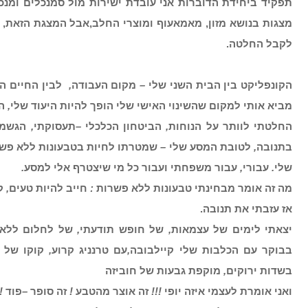
תפקיד ביחידת הדוברות אני עובדת ישירות מול סמנכלים ומנכ
מצגות בנושא מזון, מאמאעוף ומוצרי החלב,אבל המצגת הזאת, 
לקבל החלטה.
הקונפליקט בין הבית השני שלי
–
מקום העבודה
,
לבין החיים ה
מביא אותי למקום שהשינוי האישי שלי הופך להיות היעוד שלי
,
ה
החלטתי לוותר על הנוחות
,
הביטחון הכלכלי
–
תעסוקתי
,
הגשמה
בתנובה
,
לטובת המסע שלי
–
שמטרתו לחיות בטבעונות ללא פש
שלי
.
עבורי
,
עבור משפחתי ועבור כל מי שיצטרף אלי למסע
.
מה זה אומר מבחינתי טבעונות ללא פשרות
:
חייב להיות טעים
,
ק
אז עזבתי את תנובה.
יצאתי לימים של עצמאות
,
של חופש תודעתי
,
של לחלום ללא 
בבוקר עם הכלבות שלי קיילבובה
,
עם טרנניג קרוע
,
קוקו של 
בשדות ירוקים
,
מוקפת גבעות של חוביזה
ואני אומרת לעצמי איזה יופי
!!!
זה אוצר מהטבע
!
זה סופר
–
פוד
!