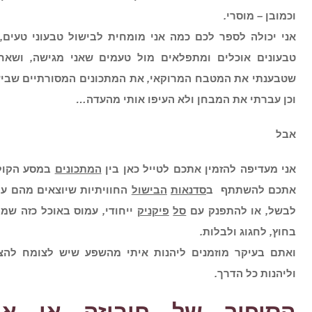
וכמובן
–
מוסרי
.
אני יכולה לספר לכם כמה אני מומחית לבישול טבעוני טעים
,
טבעונים אוכלים ומתפלאים מול טעמים שאני מגישה
,
ושאח
שטבענתי את המטבח המרוקאי
,
את המתכונים המסורתיים שבי
וכן עברתי את המבחן ולא העיפו אותי מהעדה
…
אבל
אני מעדיפה להזמין אתכם לטייל כאן בין
המתכונים
במסע הקולי
אתכם להשתתף
ב
סדנאות
הבישול
החוויתיות שיוצאים מהם עם
לבשל
,
או להתפנק עם
סל
פיקניק
ייחודי
,
עמוס באוכל כזה שמ
בחוץ
,
לחגוג ולבלות
.
ואתם בעיקר מוזמנים ליהנות איתי מהשפע שיש לצומח להצי
וליהנות כל הדרך
.